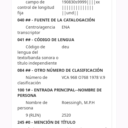
campo de
190830s9999||||xx
control de longitud
||||||||||||||
fija
||und||
040 ## - FUENTE DE LA CATALOGACIÓN
Centro/agencia
ENA
transcriptor
041 ## - CÓDIGO DE LENGUA
Código de
deu
lengua del
texto/banda sonora o
título independiente
084 ## - OTRO NÚMERO DE CLASIFICACIÓN
Número de
VCA 968 O768 1978 V.9
clasificación
100 1# - ENTRADA PRINCIPAL--NOMBRE DE
PERSONA
Nombre de
Roessingh, M.P.H
persona
9 (RLIN)
2520
245 #0 - MENCIÓN DE TÍTULO