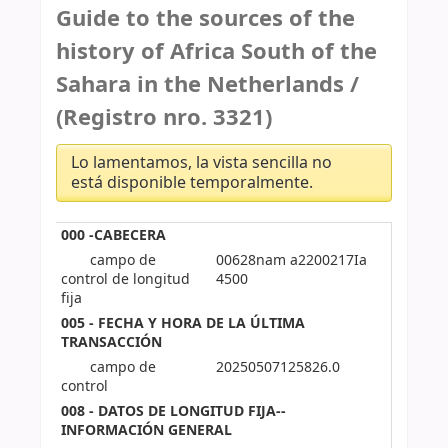
Guide to the sources of the
history of Africa South of the
Sahara in the Netherlands /
(Registro nro. 3321)
Lo lamentamos, la vista sencilla no
está disponible temporalmente.
000 -CABECERA
campo de
00628nam a2200217Ia
control de longitud
4500
fija
005 - FECHA Y HORA DE LA ÚLTIMA
TRANSACCIÓN
campo de
20250507125826.0
control
008 - DATOS DE LONGITUD FIJA--
INFORMACIÓN GENERAL