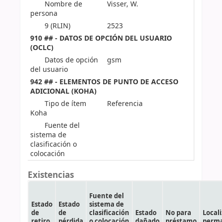
Nombre de
Visser, W.
persona
9 (RLIN)
2523
910 ## - DATOS DE OPCIÓN DEL USUARIO
(OCLC)
Datos de opción
gsm
del usuario
942 ## - ELEMENTOS DE PUNTO DE ACCESO
ADICIONAL (KOHA)
Tipo de ítem
Referencia
Koha
Fuente del
sistema de
clasificación o
colocación
Existencias
Fuente del
Estado
Estado
sistema de
de
de
clasificación
Estado
No para
Local
retiro
pérdida
o colocación
dañado
préstamo
perm