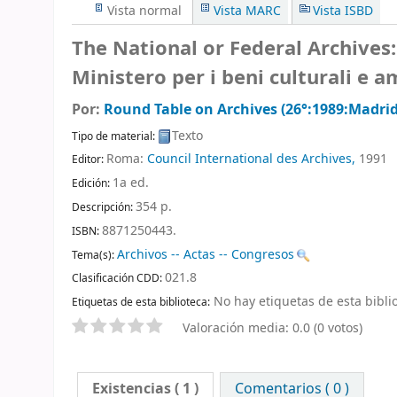
Vista normal
Vista MARC
Vista ISBD
The National or Federal Archives
Ministero per i beni culturali e a
Por:
Round Table on Archives (26°:1989:Madrid
Texto
Tipo de material:
Roma:
Council International des Archives,
1991
Editor:
1a ed
.
Edición:
354 p
.
Descripción:
8871250443.
ISBN:
Archivos -- Actas -- Congresos
Tema(s):
021.8
Clasificación CDD:
No hay etiquetas de esta biblio
Etiquetas de esta biblioteca:
Valoración media: 0.0 (0 votos)
Existencias
( 1 )
Comentarios ( 0 )