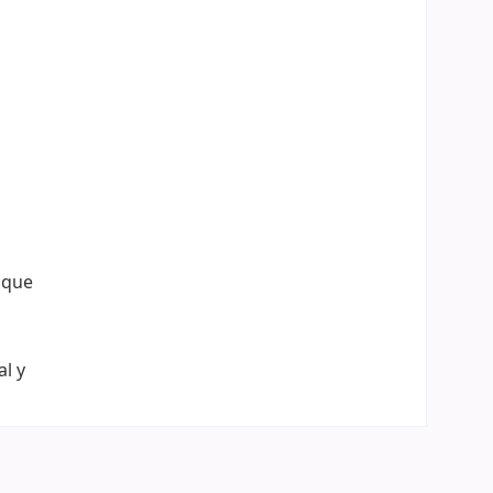
z que
al y