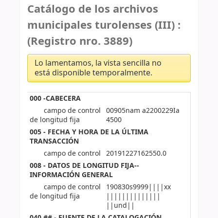
Catálogo de los archivos
municipales turolenses (III) :
(Registro nro. 3889)
Lo lamentamos, la vista sencilla no
está disponible temporalmente.
000 -CABECERA
campo de control
00905nam a2200229Ia
de longitud fija
4500
005 - FECHA Y HORA DE LA ÚLTIMA
TRANSACCIÓN
campo de control
20191227162550.0
008 - DATOS DE LONGITUD FIJA--
INFORMACIÓN GENERAL
campo de control
190830s9999||||xx
de longitud fija
||||||||||||||
||und||
040 ## - FUENTE DE LA CATALOGACIÓN