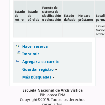
Fuente del
Estado
Estado
sistema de
de
de
clasificación
Estado
No para
Local
retiro
pérdida
o colocación
dañado
préstamo
perm
Escuel
Nacion
Archiv
Hacer reserva
Imprimir
Agregar a su carrito
Guardar registro
Más búsquedas
Escuela Nacional de Archivística
Biblioteca ENA
Copyright©2019. Todos los derechos
reservados.