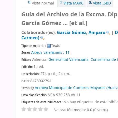
Vista normal
Vista MARC
Vista ISBD
Guía del Archivo de la Excma. Di
García Gómez ... [et al.]
Colaborador(es):
García Gómez, Amparo
|
D
Carmen]
.
Texto
Tipo de material:
Arxius valencians ; 11
.
Series
Valencia:
Generalitat Valenciana, Conselleria de C
Editor:
1a ed
.
Edición:
274 p : il.; 24 cm
.
Descripción:
8478902794.
ISBN:
Archivo Municipal de Cumbres Mayores (Huelva)
Tema(s):
VCA 930.253 AV 11
Otra clasificación:
No hay etiquetas de esta biblio
Etiquetas de esta biblioteca:
Valoración media: 0.0 (0 votos)