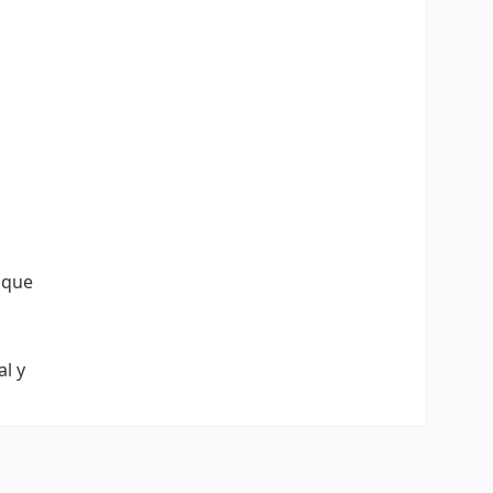
z que
al y