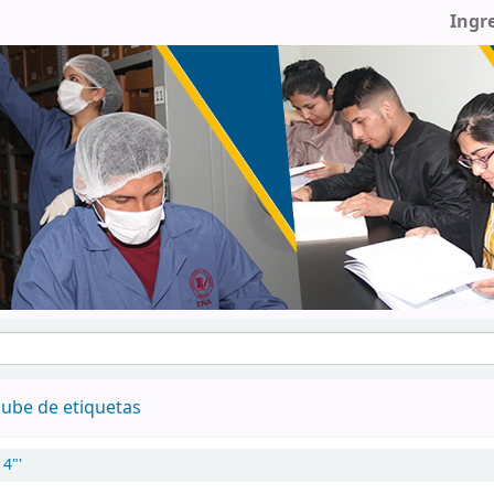
Ingr
ube de etiquetas
4"'