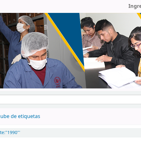
Ingr
ube de etiquetas
te:"1990"'