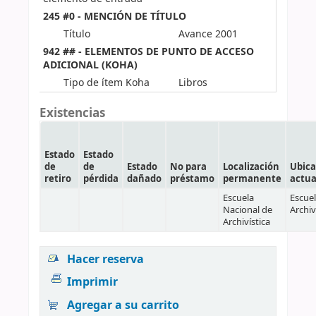
245 #0 - MENCIÓN DE TÍTULO
Título
Avance 2001
942 ## - ELEMENTOS DE PUNTO DE ACCESO
ADICIONAL (KOHA)
Tipo de ítem Koha
Libros
Existencias
Estado
Estado
de
de
Estado
No para
Localización
Ubica
retiro
pérdida
dañado
préstamo
permanente
actua
Escuela
Escuel
Nacional de
Archiv
Archivística
Hacer reserva
Imprimir
Agregar a su carrito