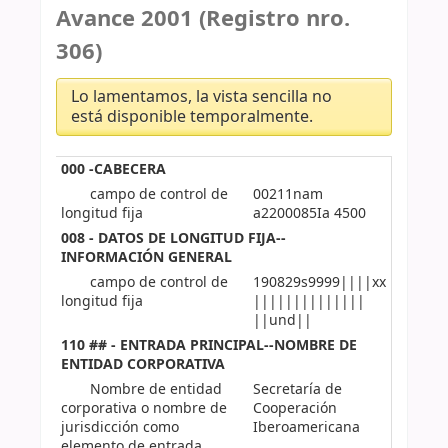
Avance 2001 (Registro nro.
306)
Lo lamentamos, la vista sencilla no
está disponible temporalmente.
000 -CABECERA
campo de control de
00211nam
longitud fija
a2200085Ia 4500
008 - DATOS DE LONGITUD FIJA--
INFORMACIÓN GENERAL
campo de control de
190829s9999||||xx
longitud fija
||||||||||||||
||und||
110 ## - ENTRADA PRINCIPAL--NOMBRE DE
ENTIDAD CORPORATIVA
Nombre de entidad
Secretaría de
corporativa o nombre de
Cooperación
jurisdicción como
Iberoamericana
elemento de entrada