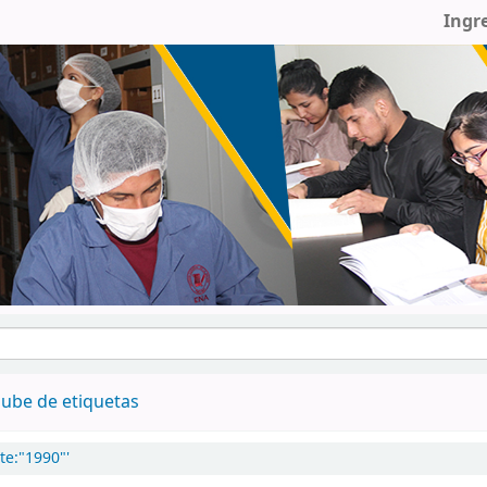
Ingr
ube de etiquetas
te:"1990"'